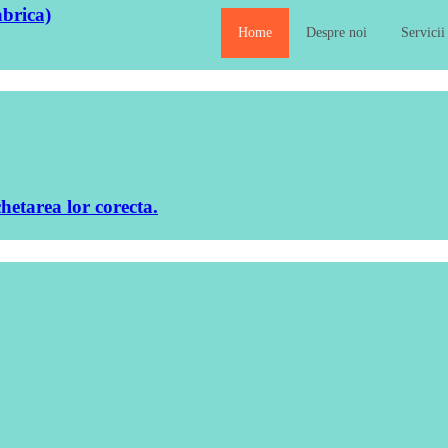
abrica)
Home
Despre noi
Servicii
chetarea lor corecta.