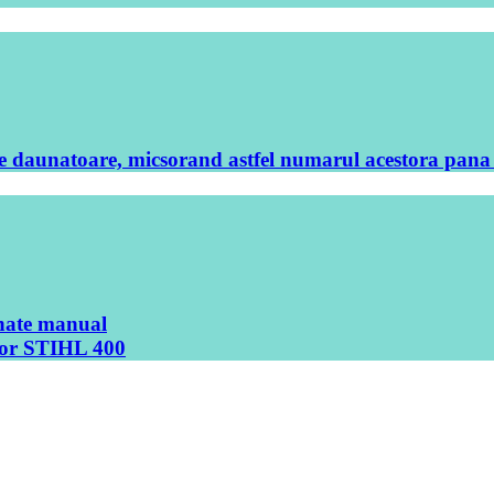
le daunatoare, micsorand astfel numarul acestora pana 
onate manual
izor STIHL 400