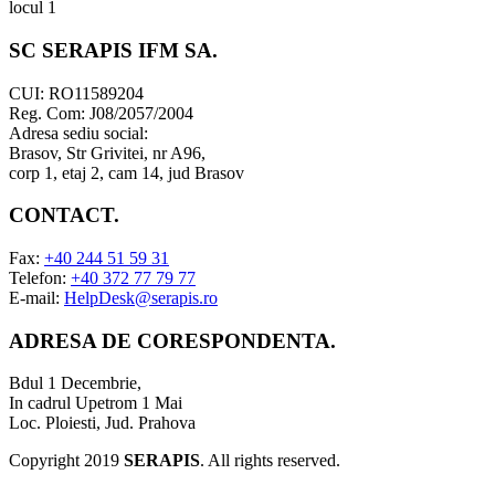
SC SERAPIS IFM SA
.
CUI: RO11589204
Reg. Com: J08/2057/2004
Adresa sediu social:
Brasov, Str Grivitei, nr A96,
corp 1, etaj 2, cam 14, jud Brasov
CONTACT
.
Fax:
+40 244 51 59 31
Telefon:
+40 372 77 79 77
E-mail:
HelpDesk@serapis.ro
ADRESA DE CORESPONDENTA
.
Bdul 1 Decembrie,
In cadrul Upetrom 1 Mai
Loc. Ploiesti, Jud. Prahova
Copyright 2019
SERAPIS
. All rights reserved.