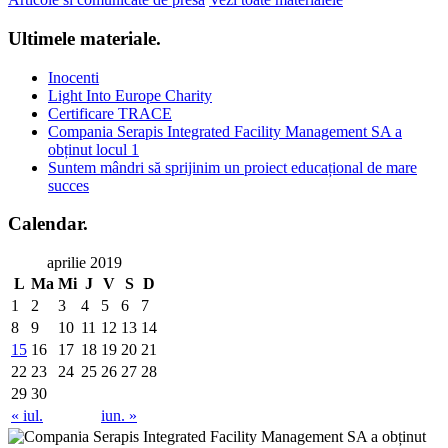
Ultimele materiale
.
Inocenti
Light Into Europe Charity
Certificare TRACE
Compania Serapis Integrated Facility Management SA a
obținut locul 1
Suntem mândri să sprijinim un proiect educațional de mare
succes
Calendar
.
aprilie 2019
L
Ma
Mi
J
V
S
D
1
2
3
4
5
6
7
8
9
10
11
12
13
14
15
16
17
18
19
20
21
22
23
24
25
26
27
28
29
30
« iul.
iun. »