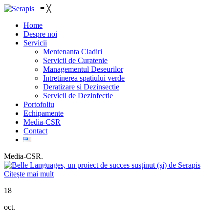
≡
╳
Home
Despre noi
Servicii
Mentenanta Cladiri
Servicii de Curatenie
Managementul Deseurilor
Intretinerea spatiului verde
Deratizare si Dezinsectie
Servicii de Dezinfectie
Portofoliu
Echipamente
Media-CSR
Contact
Media-CSR
.
Citește mai mult
18
oct.