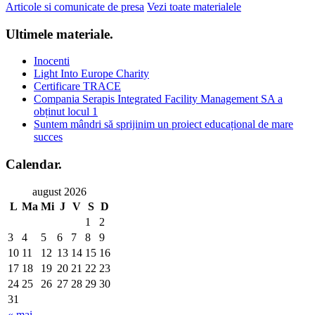
Articole si comunicate de presa
Vezi toate materialele
Ultimele materiale
.
Inocenti
Light Into Europe Charity
Certificare TRACE
Compania Serapis Integrated Facility Management SA a
obținut locul 1
Suntem mândri să sprijinim un proiect educațional de mare
succes
Calendar
.
august 2026
L
Ma
Mi
J
V
S
D
1
2
3
4
5
6
7
8
9
10
11
12
13
14
15
16
17
18
19
20
21
22
23
24
25
26
27
28
29
30
31
« mai