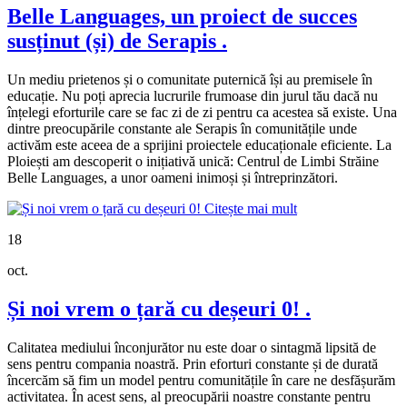
Belle Languages, un proiect de succes
susținut (și) de Serapis
.
Un mediu prietenos și o comunitate puternică își au premisele în
educație. Nu poți aprecia lucrurile frumoase din jurul tău dacă nu
înțelegi eforturile care se fac zi de zi pentru ca acestea să existe. Una
dintre preocupările constante ale Serapis în comunitățile unde
activăm este aceea de a sprijini proiectele educaționale eficiente. La
Ploiești am descoperit o inițiativă unică: Centrul de Limbi Străine
Belle Languages, a unor oameni inimoși și întreprinzători.
Citește mai mult
18
oct.
Și noi vrem o țară cu deșeuri 0!
.
Calitatea mediului înconjurător nu este doar o sintagmă lipsită de
sens pentru compania noastră. Prin eforturi constante și de durată
încercăm să fim un model pentru comunitățile în care ne desfășurăm
activitatea. În acest sens, al preocupării noastre constante pentru