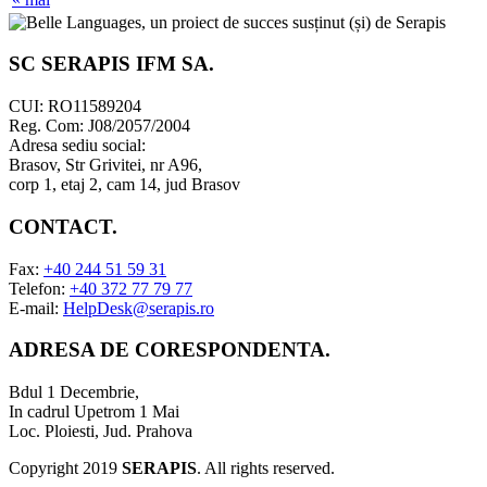
SC SERAPIS IFM SA
.
CUI: RO11589204
Reg. Com: J08/2057/2004
Adresa sediu social:
Brasov, Str Grivitei, nr A96,
corp 1, etaj 2, cam 14, jud Brasov
CONTACT
.
Fax:
+40 244 51 59 31
Telefon:
+40 372 77 79 77
E-mail:
HelpDesk@serapis.ro
ADRESA DE CORESPONDENTA
.
Bdul 1 Decembrie,
In cadrul Upetrom 1 Mai
Loc. Ploiesti, Jud. Prahova
Copyright 2019
SERAPIS
. All rights reserved.